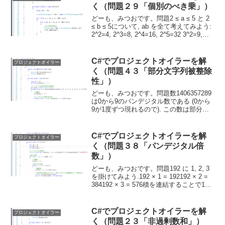
く（問題２９「個別のべき乗」）
どーも、みつおです。問題2 ≤ a ≤ 5 と 2
≤ b ≤ 5について, ab を全て考えてみよう:
2^2=4, 2^3=8, 2^4=16, 2^5=32 3^2=9,
3^3=27, 3^4=81, 3^5=243 4^2=16,...
C#でプロジェクトオイラーを解
プロジェクトオイラー
く（問題４３「部分文字列被整除
性」）
どーも、みつおです。問題数1406357289
は0から9のパンデジタル数である (0から
9が1度ずつ現れるので). この数は部分文
字列が面白い性質を持っている.d1を上位
1桁目, d2を上位2桁目の数とし, 以下順に
dnを定義する. この記...
C#でプロジェクトオイラーを解
プロジェクトオイラー
く（問題３８「パンデジタル倍
数」）
どーも、みつおです。問題192 に 1, 2, 3
を掛けてみよう.192 × 1 = 192192 × 2 =
384192 × 3 = 576積を連結することで1か
ら9の パンデジタル数 192384576 が得ら
れる. 1923845...
C#でプロジェクトオイラーを解
プロジェクトオイラー
く（問題２３「非過剰数和」）