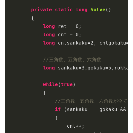
private
static
long
Solve
(
)
        {

long
 ret = 
0
;

long
 cnt = 
0
;

long
 cntsankaku=
2
, cntgokaku=
2
//三角数、五角数、六角数
long
 sankaku=
3
,gokaku=
5
,rokkak
while
(
true
)

            {

//三角数、五角数、六角数が全て等
if
 (sankaku == gokaku && s
                {

                    cnt++;
