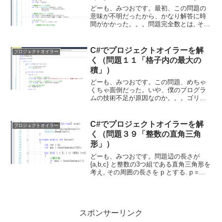
どーも、みつおです。最初、この問題の
意味が不明だったから、かなり解答に時
間がかかった。。。問題完全数とは, その
数の真の約数の和がそれ自身と一致する
数のことである. たとえば, 28の真の約数
の和は, 1 + 2 + 4 + 7 + 14 ...
C#でプロジェクトオイラーを解
プロジェクトオイラー
く（問題１１「格子内の最大の
積」）
どーも、みつおです。この問題、めちゃ
くちゃ面倒だった。いや、僕のプログラ
ムの技術不足が原因なのか。。。ゴリゴ
リに計算したのでソースコードは参考に
ならないかも。問題上の 20×20 の格子の
うち, 斜めに並んだ4つの数字が赤くマー
C#でプロジェクトオイラーを解
プロジェクトオイラー
クされている...
く（問題３９「整数の直角三角
形」）
どーも、みつおです。問題辺の長さが
{a,b,c} と整数の3つ組である直角三角形を
考え, その周囲の長さを p とする. p =
120のときには3つの解が存在する:
{20,48,52}, {24,45,51}, {30,40,50}p ...
スポンサーリンク