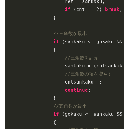
                    ret = sankaku;

if
 (cnt == 
2
) 
break
;

                }

//三角数が最小
if
 (sankaku <= gokaku && s
                {

//三角数を計算
                    sankaku = (cntsankaku 
//三角数の項を増やす
                    cntsankaku++;

continue
;

                }

//五角数が最小
if
 (gokaku <= sankaku && g
                {
