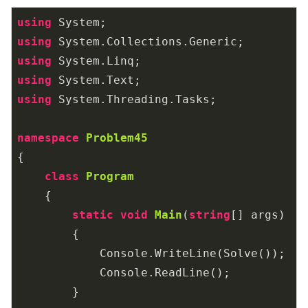
using
using
using
using
using
 System.Threading.Tasks;

namespace
Problem45
{

class
Program
    {

static
void
Main
(
string
[] args
)
        {

            Console.WriteLine(Solve());

            Console.ReadLine();

        }
