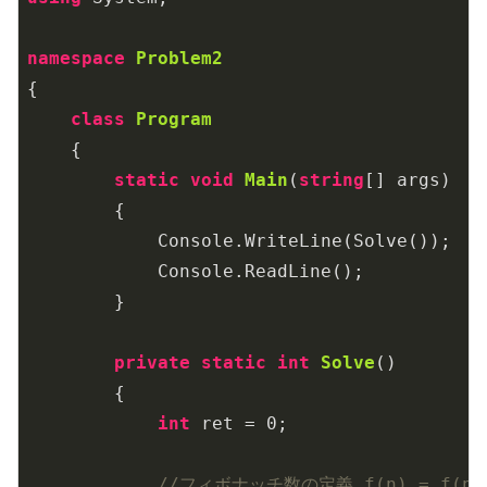
namespace
Problem2
{

class
Program
    {

static
void
Main
(
string
[] args
)
        {

            Console.WriteLine(Solve());

            Console.ReadLine();

        }

private
static
int
Solve
(
)
        {

int
 ret = 
0
;

//フィボナッチ数の定義 f(n) = f(n-1