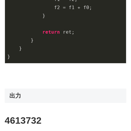
                f2 = f1 + f0;

            }

return
 ret;

        }

    }

}
出力
4613732