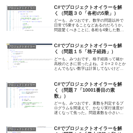
る.#下のリンク先にあるような数学的定
義とは異なる例えば2143は4桁パンデジタ
C#でプロジェクトオイラーを解
プロジェクトオイラー
ル数であ...
く（問題３０「各桁の5乗」）
どーも、みつおです。数学の問題以外で
日常で5乗することなどあるのだろうか。
問題驚くべきことに, 各桁を4乗した数の
和が元の数と一致する数は3つしかない.
1634 = 1^4 + 6^4 + 3^4 + 4^4 8208 =
8^4 + 2...
C#でプロジェクトオイラーを解
プロジェクトオイラー
く（問題１５「格子経路」）
どーも、みつおです。格子経路って確か
高校のときに習ったよね。２０×２０とか
とんでもない数字は計算してないけど。
問題2×2 のマス目の左上からスタートし
た場合, 引き返しなしで右下にいくルート
は 6 つある.では, 20×20 のマス目では
C#でプロジェクトオイラーを解
プロジェクトオイラー
い...
く（問題７「10001番目の素
数」）
どーも、みつおです。素数を判定するプ
ログラムを間違えて、かなり実行速度が
遅くなって焦った。問題素数を小さい方
から6つ並べると 2, 3, 5, 7, 11, 13 であ
り, 6番目の素数は 13 である.10 001 番目
の素数を求めよ.出...
C#でプロジェクトオイラーを解
プロジェクトオイラー