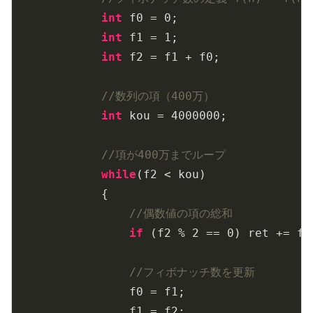
int
 f0 = 
0
;

int
 f1 = 
1
;

int
 f2 = f1 + f0;

//数列の項（400万）
int
 kou = 
4000000
;

//項が400万までループ
while
(f2 < kou)

            {

//偶数値の項の総和
if
 (f2 % 
2
 == 
0
) ret += f2;
//フィボナッチ数を更新
                f0 = f1;

                f1 = f2;
