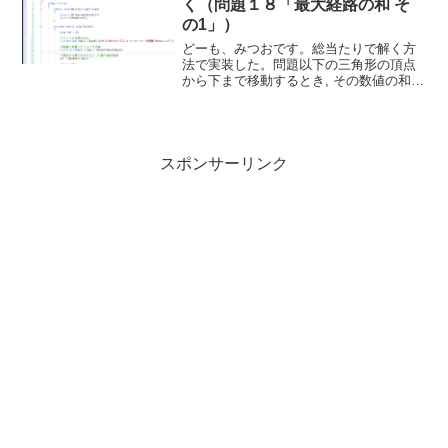
く（問題１８「最大経路の和 そ
の1」）
どーも、みつおです。総当たりで解く方
法で実装した。問題以下の三角形の頂点
から下まで移動するとき, その数値の和の
最大値は23になる.37 42 4 68 5 9 3この例
では 3 + 7 + 4 + 9 = 23.以下の三角形を
頂点から下ま...
スポンサーリンク